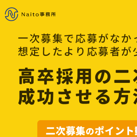
コ
ナ
ン
ビ
テ
ゲ
ン
ー
ツ
シ
へ
ョ
ス
ン
キ
に
ッ
移
プ
動