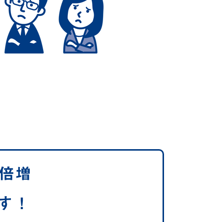
で倍増
す！