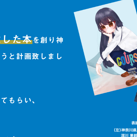
る
載した本
を創り神
ようと計画致しまし
ってもらい、
本