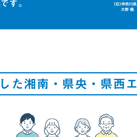
）
です。
した湘南・県央・県西