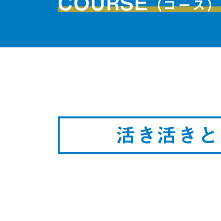
COURSE
（コース
活き活きと