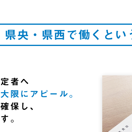
・県央・県西で
働くとい
予定者へ
最大限にアピール。
を確保し、
ます。