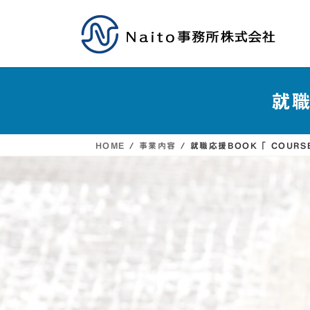
コ
ナ
ン
ビ
テ
ゲ
就職
ン
ー
ツ
シ
HOME
事業内容
就職応援BOOK「 COUR
へ
ョ
ス
ン
キ
に
ッ
移
プ
動