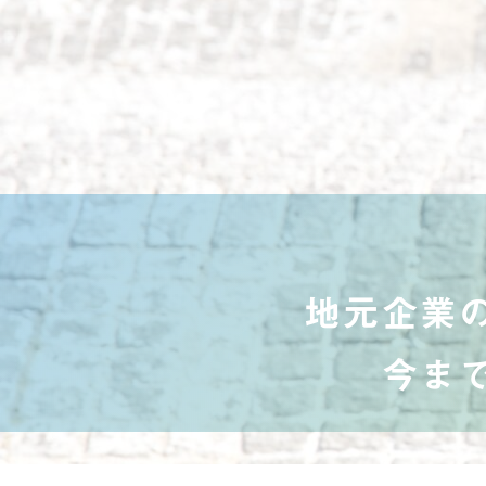
地元企業
今ま