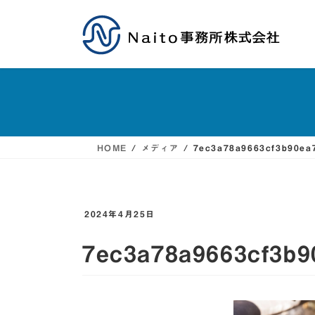
コ
ナ
ン
ビ
テ
ゲ
ン
ー
ツ
シ
HOME
メディア
7ec3a78a9663cf3b90ea
へ
ョ
ス
ン
2024年4月25日
キ
に
7ec3a78a9663cf3b9
ッ
移
プ
動