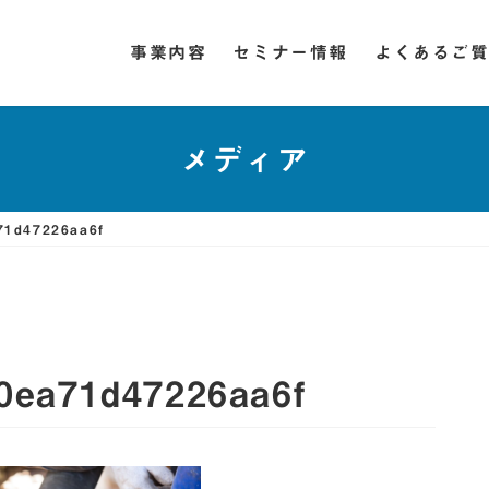
事業内容
セミナー情報
よくあるご
メディア
71d47226aa6f
0ea71d47226aa6f