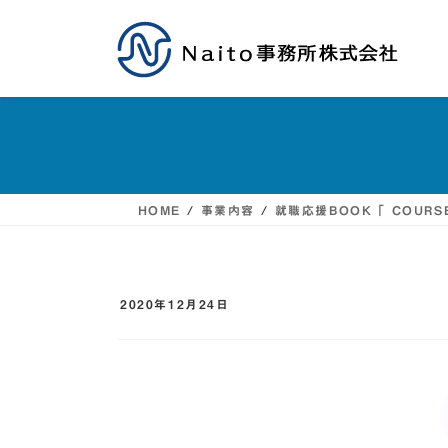
コ
ナ
ン
ビ
テ
ゲ
ン
ー
ツ
シ
HOME
事業内容
就職応援BOOK「 COUR
へ
ョ
ス
ン
2020年12月24日
キ
に
ッ
移
プ
動